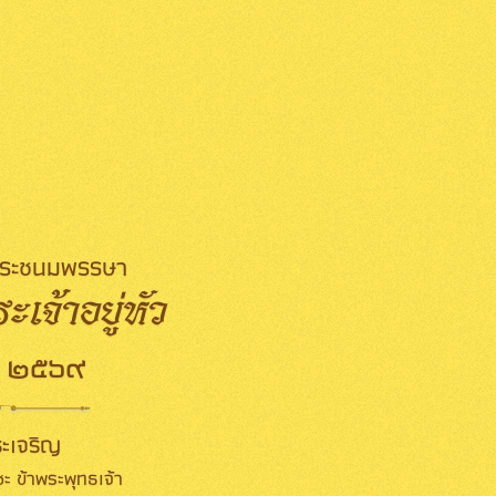
มพระชนมพรรษา
เจ้าอยู่หัว
 ๒๕๖๙
ะเจริญ
ะ ข้าพระพุทธเจ้า