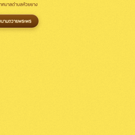
 เทศบาลตำบลห้วยยาง
งนามถวายพระพร