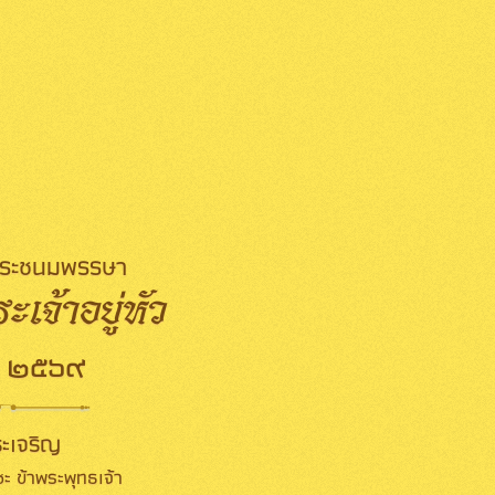
มพระชนมพรรษา
เจ้าอยู่หัว
 ๒๕๖๙
ะเจริญ
ะ ข้าพระพุทธเจ้า