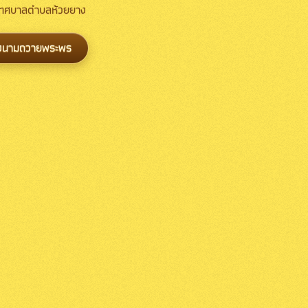
 เทศบาลตำบลห้วยยาง
งนามถวายพระพร