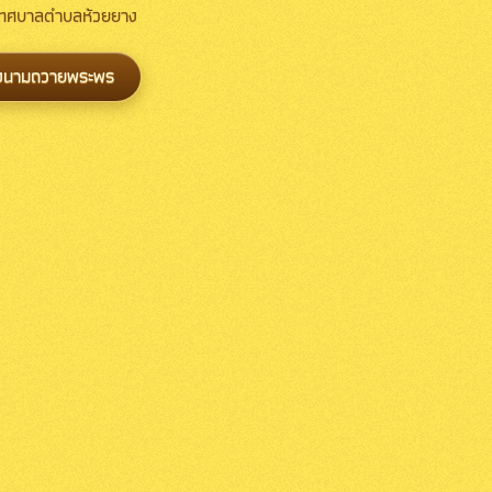
 เทศบาลตำบลห้วยยาง
งนามถวายพระพร