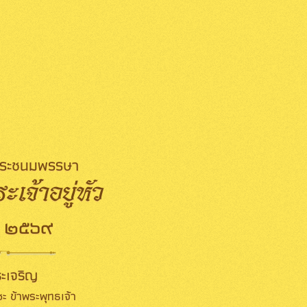
มพระชนมพรรษา
เจ้าอยู่หัว
 ๒๕๖๙
ะเจริญ
ะ ข้าพระพุทธเจ้า