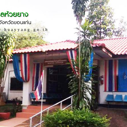
ลห้วยยาง
ังหวัดขอนแก่น
w.huayyang.go.th