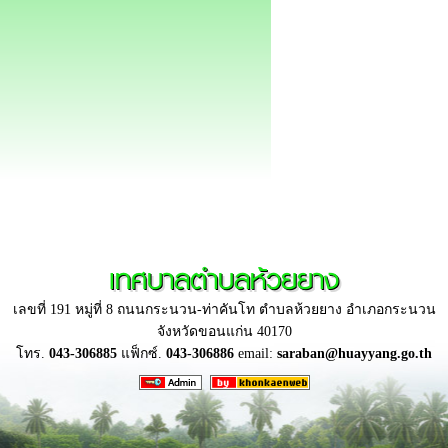
เทศบาลตำบลห้วยยาง
เลขที่ 191 หมู่ที่ 8 ถนนกระนวน-ท่าคันโท ตำบลห้วยยาง อำเภอกระนวน
จังหวัดขอนแก่น 40170
โทร.
043-306885
แฟ็กซ์.
043-306886
email:
saraban@huayyang.go.th